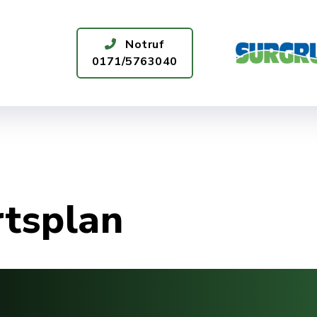
Notruf
0171/5763040
ÜR SIE DA
WASSERQUALITÄT
rtsplan