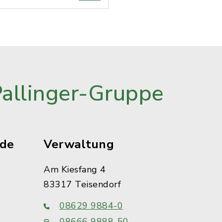
Pallinger-Gruppe
ude
Verwaltung
Am Kiesfang 4
83317 Teisendorf
08629 9884-0
08666 9888-50