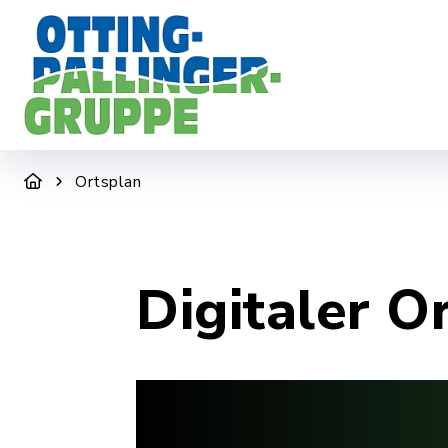
DER ZWECKVERBAND
WIR SIND F
Ortsplan
Digitaler O