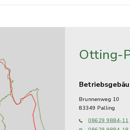
Otting-
Betriebsgebä
Brunnenweg 10
83349 Palling
08629 9884-11
08629 9884-18