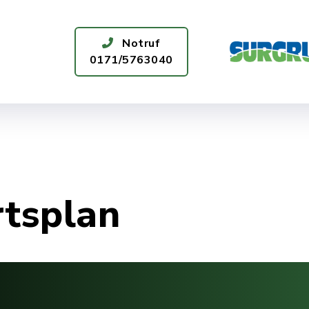
Notruf
0171/5763040
ÜR SIE DA
WASSERQUALITÄT
rtsplan