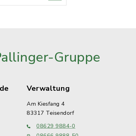
Pallinger-Gruppe
ude
Verwaltung
Am Kiesfang 4
83317 Teisendorf
08629 9884-0
08666 9888-50