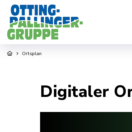
DER ZWECKVERBAND
WIR SIND F
Ortsplan
Digitaler O