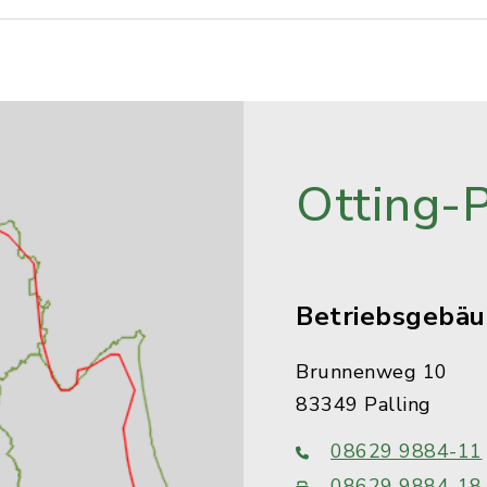
Otting-
Betriebsgebä
Brunnenweg 10
83349 Palling
08629 9884-11
08629 9884-18