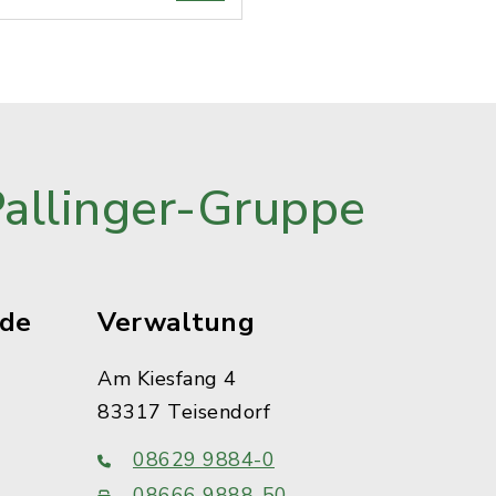
Pallinger-Gruppe
ude
Verwaltung
Am Kiesfang 4
83317 Teisendorf
08629 9884-0
08666 9888-50