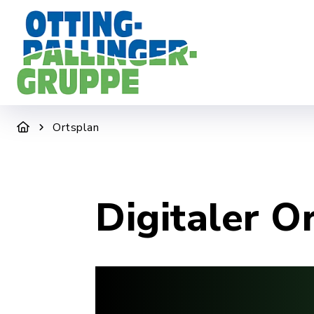
DER ZWECKVERBAND
WIR SIND F
Ortsplan
Digitaler O