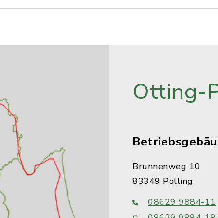
Otting-
Betriebsgebä
Brunnenweg 10
83349 Palling
08629 9884-11
08629 9884-18