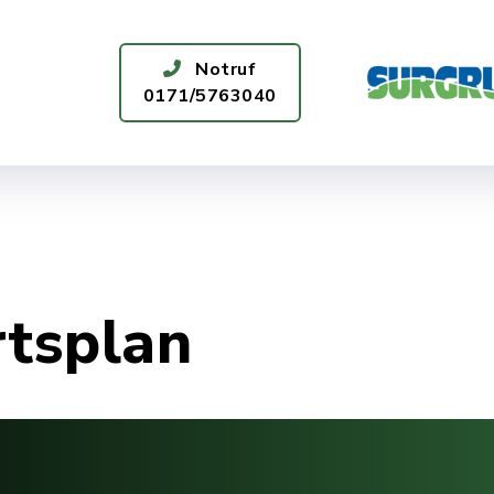
Notruf
0171/5763040
ÜR SIE DA
WASSERQUALITÄT
rtsplan