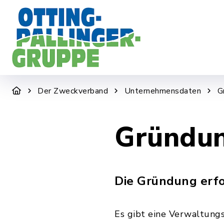
DER ZWECKVERBAND
WIR SIND F
Der Zweckverband
Unternehmensdaten
G
Gründun
Die Gründung erf
Es gibt eine Verwaltung